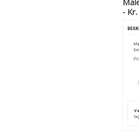
Male
- Kr
BESK
Ma
Em
Pr
Va
lag