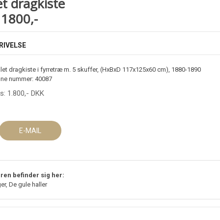
t dragkiste
. 1800,-
RIVELSE
let dragkiste i fyrretræ m. 5 skuffer, (HxBxD 117x125x60 cm), 1880-1890
ne nummer: 40087
is:
1.800
,-
DKK
E-MAIL
ren befinder sig her:
er, De gule haller