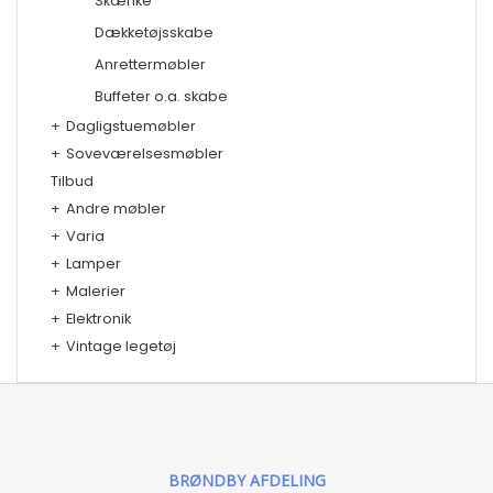
Skænke
Dækketøjsskabe
Anrettermøbler
Buffeter o.a. skabe
+
Dagligstuemøbler
+
Soveværelsesmøbler
Tilbud
+
Andre møbler
+
Varia
+
Lamper
+
Malerier
+
Elektronik
+
Vintage legetøj
BRØNDBY AFDELING