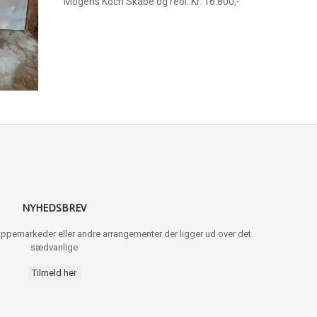
Mogens Koch Skabe og reol. Kr. 16.800,-
NYHEDSBREV
 loppemarkeder eller andre arrangementer der ligger ud over det
sædvanlige
Tilmeld her