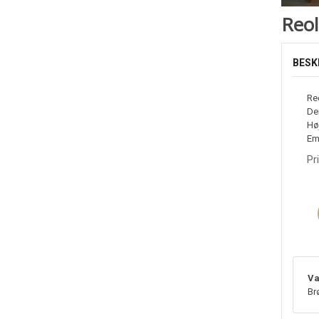
Reol
BESK
Reo
De
Hø
Em
Pr
Va
Br