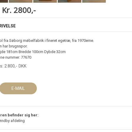
 Kr. 2800,-
RIVELSE
l fra Søborg møbelfabrik i fineret egetræ, fra 1970erne.
n har brugsspor.
jde 181cm Bredde 100cm Dybde 32cm
ne nummer: 77670
is:
2.800
,-
DKK
E-MAIL
ren befinder sig her:
øndby afdeling