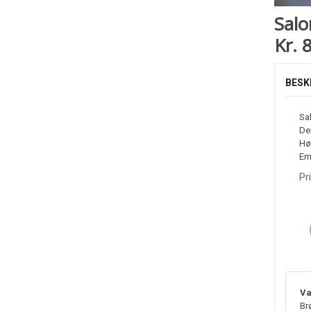
Salo
Kr. 
BESK
Sa
De
Hø
Em
Pr
Va
Br