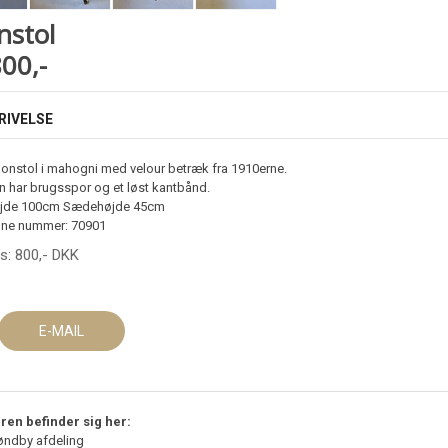
nstol
800,-
RIVELSE
lonstol i mahogni med velour betræk fra 1910erne.
n har brugsspor og et løst kantbånd.
jde 100cm Sædehøjde 45cm
ne nummer: 70901
is:
800
,-
DKK
E-MAIL
ren befinder sig her:
øndby afdeling