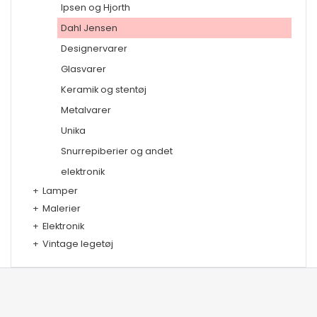
Ipsen og Hjorth
Dahl Jensen
Designervarer
Glasvarer
Keramik og stentøj
Metalvarer
Unika
Snurrepiberier og andet
elektronik
+
Lamper
+
Malerier
+
Elektronik
+
Vintage legetøj