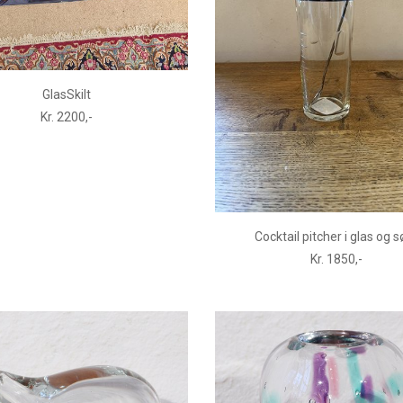
GlasSkilt
Kr. 2200,-
Cocktail pitcher i glas og sø
Kr. 1850,-