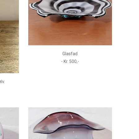
Glasfad
- Kr. 500,-
lv.