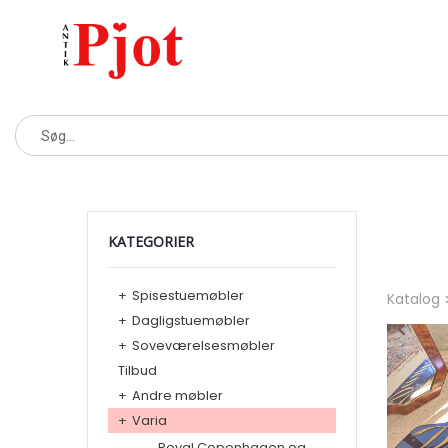
KATEGORIER
+
Spisestuemøbler
Katalog
+
Dagligstuemøbler
+
Soveværelsesmøbler
Tilbud
+
Andre møbler
+
Varia
Royal Copenhagen og